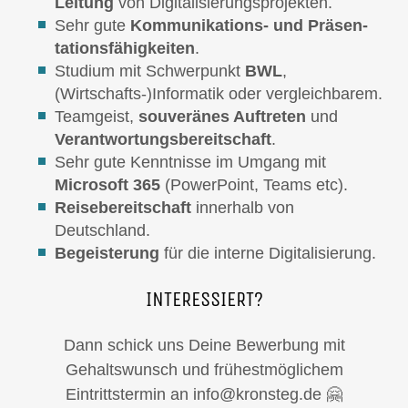
Leitung
von Digitalisierungsprojekten.
Sehr gute
Kommu­nikations- und Präsen­
tations­fähig­keiten
.
Studium mit Schwerpunkt
BWL
,
(Wirtschafts-)Informatik oder vergleichbarem.
Teamgeist,
souveränes Auftreten
und
Verantwortungsbereitschaft
.
Sehr gute Kenntnisse im Umgang mit
Microsoft 365
(PowerPoint, Teams etc).
Reisebereitschaft
innerhalb von
Deutschland.
Begeisterung
für die interne Digitalisierung.
INTERESSIERT?
Dann schick uns Deine Bewerbung mit
Gehaltswunsch und frühestmöglichem
Eintrittstermin an info@kronsteg.de 🤗