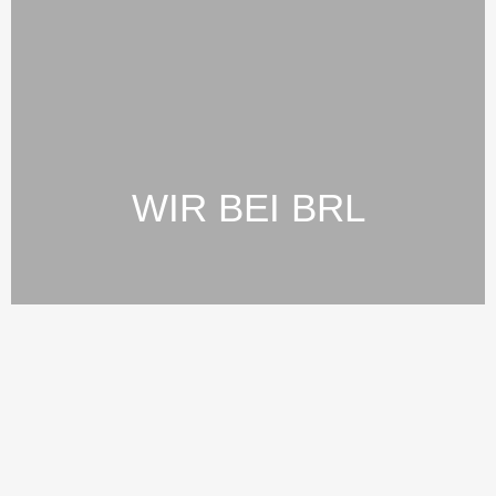
WIR BEI BRL
KUNDE
Partnerschaft mit Potenzial: Die multidisziplinäre
Kanzlei BRL BOEGE ROHDE LUEBBEHUESEN