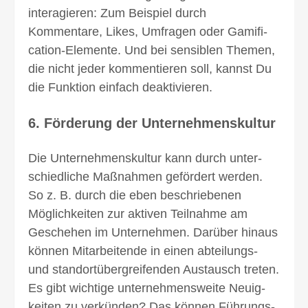
inter­agieren: Zum Beispiel durch
Kommentare, Likes, Umfragen oder Gamifi­
cation-Elemente. Und bei sensiblen Themen,
die nicht jeder kommentieren soll, kannst Du
die Funktion einfach deakti­vieren.
6. Förderung der Unternehmenskultur
Die Unternehmens­kultur kann durch unter­
schied­liche Maß­nahmen gefördert werden.
So z. B. durch die eben beschriebenen
Möglich­keiten zur aktiven Teil­nahme am
Geschehen im Unter­nehmen. Darüber hinaus
können Mitarbeitende in einen abteilungs-
und standort­über­greifenden Aus­tausch treten.
Es gibt wichtige unter­nehmens­weite Neuig­
keiten zu verkünden? Das können Führungs­